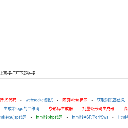
禁止直接打开下载链接
行JS代码
-
websocket测试
-
网页Meta标签
-
获取浏览器信息
生成带logo的二维码
-
条形码生成器
-
批量条形码生成器
-
高
tml转c#/jsp代码
-
html转php代码
-
html转ASP/Perl/Sws
-
Html