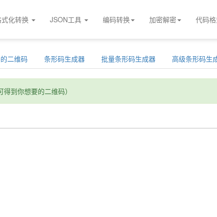
格式化转换
JSON工具
编码转换
加密解密
代码格
go的二维码
条形码生成器
批量条形码生成器
高级条形码生
可得到你想要的二维码）