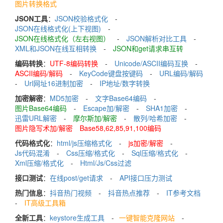
图片转换格式
JSON工具
：
JSON校验格式化
-
JSON在线格式化(上下视图)
-
JSON在线格式化（左右视图）
-
JSON解析对比工具
-
XML和JSON在线互相转换
-
JSON和get请求串互转
编码转换
：
UTF-8编码转换
-
Unicode/ASCII编码互换
-
ASCII编码/解码
-
KeyCode键盘按键码
-
URL编码/解码
-
Url网址16进制加密
-
IP地址/数字转换
加密解密
：
MD5加密
-
文字Base64编码
-
图片Base64编码
-
Escape加/解密
-
SHA1加密
-
迅雷URL解密
-
摩尔斯加/解密
-
散列/哈希加密
-
图片隐写术加/解密
Base58,62,85,91,100编码
代码格式化
：
html/js压缩格式化
-
js加密/解密
-
Js代码混淆
-
Css压缩/格式化
-
Sql压缩/格式化
-
Xml压缩/格式化
-
Html/Js/Css过滤
接口测试
：
在线post/get请求
-
API接口压力测试
热门信息
：
抖音热门视频
-
抖音热点推荐
-
IT参考文档
-
IT高级工具箱
全新工具
：
keystore生成工具
-
一键智能克隆网站
-