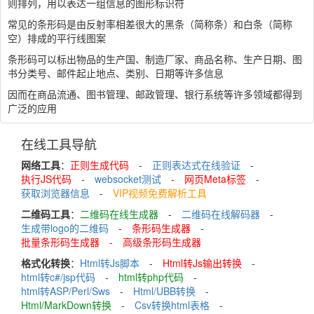
则排列，用以表达一组信息的图形标识符
常见的条形码是由反射率相差很大的黑条（简称条）和白条（简称
空）排成的平行线图案
条形码可以标出物品的生产国、制造厂家、商品名称、生产日期、图
书分类号、邮件起止地点、类别、日期等许多信息
因而在商品流通、图书管理、邮政管理、银行系统等许多领域都得到
广泛的应用
在线工具导航
网络工具
：
正则生成代码
-
正则表达式在线验证
-
执行JS代码
-
websocket测试
-
网页Meta标签
-
获取浏览器信息
-
VIP视频免费解析工具
二维码工具
：
二维码在线生成器
-
二维码在线解码器
-
生成带logo的二维码
-
条形码生成器
-
批量条形码生成器
-
高级条形码生成器
格式化转换
：
Html转Js脚本
-
Html转Js输出转换
-
html转c#/jsp代码
-
html转php代码
-
html转ASP/Perl/Sws
-
Html/UBB转换
-
Html/MarkDown转换
-
Csv转换html表格
-